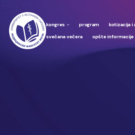
kongres
program
kotizacija i
svečana večera
opšte informacije