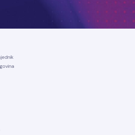
sjednik
egovina
a