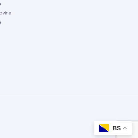
a
govina
a
BS